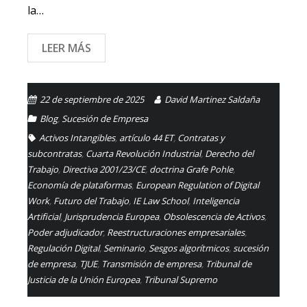
la…
LEER MÁS
22 de septiembre de 2025
David Martinez Saldaña
Blog
,
Sucesión de Empresa
Activos Intangibles
,
artículo 44 ET
,
Contratas y
subcontratas
,
Cuarta Revolución Industrial
,
Derecho del
Trabajo
,
Directiva 2001/23/CE
,
doctrina Grafe Pohle
,
Economía de plataformas
,
European Regulation of Digital
Work
,
Futuro del Trabajo
,
IE Law School
,
Inteligencia
Artificial
,
Jurisprudencia Europea
,
Obsolescencia de Activos
,
Poder adjudicador
,
Reestructuraciones empresariales
,
Regulación Digital
,
Seminario
,
Sesgos algorítmicos
,
sucesión
de empresa
,
TJUE
,
Transmisión de empresa
,
Tribunal de
Justicia de la Unión Europea
,
Tribunal Supremo