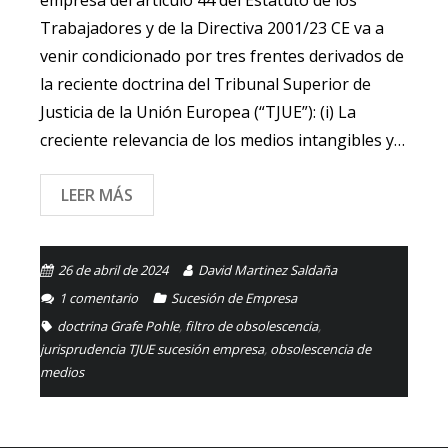
empresa del artículo 44 del Estatuto de los
Trabajadores y de la Directiva 2001/23 CE va a
venir condicionado por tres frentes derivados de
la reciente doctrina del Tribunal Superior de
Justicia de la Unión Europea (“TJUE”): (i) La
creciente relevancia de los medios intangibles y…
LEER MÁS
26 de abril de 2024
David Martinez Saldaña
1
comentario
Sucesión de Empresa
doctrina Grafe Pohle
,
filtro de obsolescencia
,
jurisprudencia TJUE sucesión empresa
,
obsolescencia de
medios