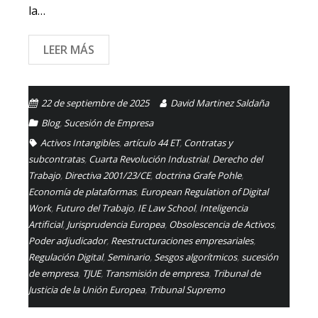
la…
LEER MÁS
22 de septiembre de 2025
David Martinez Saldaña
Blog
,
Sucesión de Empresa
Activos Intangibles
,
artículo 44 ET
,
Contratas y
subcontratas
,
Cuarta Revolución Industrial
,
Derecho del
Trabajo
,
Directiva 2001/23/CE
,
doctrina Grafe Pohle
,
Economía de plataformas
,
European Regulation of Digital
Work
,
Futuro del Trabajo
,
IE Law School
,
Inteligencia
Artificial
,
Jurisprudencia Europea
,
Obsolescencia de Activos
,
Poder adjudicador
,
Reestructuraciones empresariales
,
Regulación Digital
,
Seminario
,
Sesgos algorítmicos
,
sucesión
de empresa
,
TJUE
,
Transmisión de empresa
,
Tribunal de
Justicia de la Unión Europea
,
Tribunal Supremo