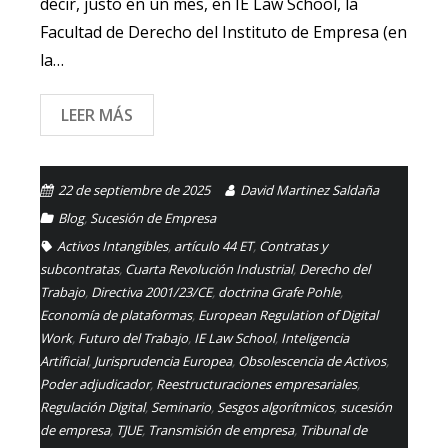
decir, justo en un mes, en IE Law School, la
Facultad de Derecho del Instituto de Empresa (en
la…
LEER MÁS
22 de septiembre de 2025
David Martinez Saldaña
Blog
,
Sucesión de Empresa
Activos Intangibles
,
artículo 44 ET
,
Contratas y
subcontratas
,
Cuarta Revolución Industrial
,
Derecho del
Trabajo
,
Directiva 2001/23/CE
,
doctrina Grafe Pohle
,
Economía de plataformas
,
European Regulation of Digital
Work
,
Futuro del Trabajo
,
IE Law School
,
Inteligencia
Artificial
,
Jurisprudencia Europea
,
Obsolescencia de Activos
,
Poder adjudicador
,
Reestructuraciones empresariales
,
Regulación Digital
,
Seminario
,
Sesgos algorítmicos
,
sucesión
de empresa
,
TJUE
,
Transmisión de empresa
,
Tribunal de