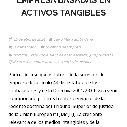
ACTIVOS TANGIBLES
26 de abril de 2024
David Martinez Saldaña
1
comentario
Sucesión de Empresa
doctrina Grafe Pohle
,
filtro de obsolescencia
,
jurisprudencia
TJUE sucesión empresa
,
obsolescencia de medios
Podría decirse que el futuro de la sucesión de
empresa del artículo 44 del Estatuto de los
Trabajadores y de la Directiva 2001/23 CE va a venir
condicionado por tres frentes derivados de la
reciente doctrina del Tribunal Superior de Justicia
de la Unión Europea (“
TJUE
”): (i) La creciente
relevancia de los medios intangibles y de la